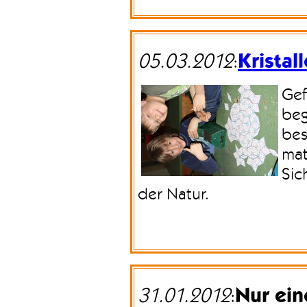
Kristal
05.03.2012
:
Gef
beg
bes
mat
Sic
der Natur.
Nur ein
31.01.2012
: