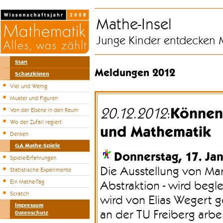
Mathe-Insel
Junge Kinder entdecken 
Start
Meldungen 2012
Schatzkisten
Viel und Wenig
Muster und Figuren
Können 
20.12.2012
:
Von der Ebene in den Raum
Wo der Zufall regiert
und Mathematik
Denken
GA Mathe-Spiele
Donnerstag, 17. Ja
Spiele-Erfahrungen
Die Ausstellung von Mar
Statistische Experimente
Ein Mathe-Tag
Abstraktion - wird begl
Scratch
wird von Elias Wegert ge
Impressum
an der TU Freiberg arbe
Datenschutz