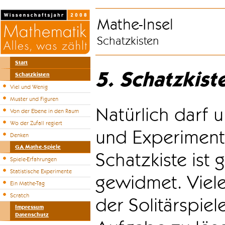
Mathe-Insel
Schatzkisten
Start
5. Schatzkist
Schatzkisten
Viel und Wenig
Muster und Figuren
Natürlich darf u
Von der Ebene in den Raum
Wo der Zufall regiert
und Experiment
Denken
GA Mathe-Spiele
Schatzkiste ist
Spiele-Erfahrungen
Statistische Experimente
gewidmet. Viele
Ein Mathe-Tag
Scratch
der Solitärspiel
Impressum
Datenschutz