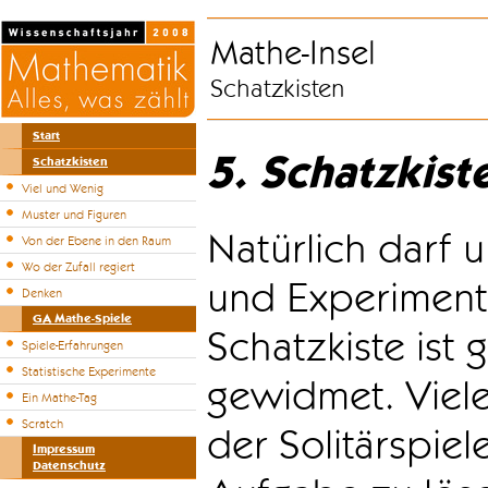
Mathe-Insel
Schatzkisten
Start
5. Schatzkist
Schatzkisten
Viel und Wenig
Muster und Figuren
Natürlich darf u
Von der Ebene in den Raum
Wo der Zufall regiert
und Experiment
Denken
GA Mathe-Spiele
Schatzkiste ist
Spiele-Erfahrungen
Statistische Experimente
gewidmet. Viele
Ein Mathe-Tag
Scratch
der Solitärspiel
Impressum
Datenschutz