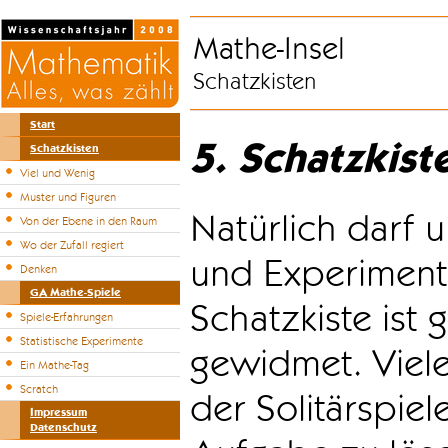
Mathe-Insel
Schatzkisten
Start
5. Schatzkist
Schatzkisten
Viel und Wenig
Muster und Figuren
Natürlich darf u
Von der Ebene in den Raum
Wo der Zufall regiert
und Experiment
Denken
GA Mathe-Spiele
Schatzkiste ist
Spiele-Erfahrungen
Statistische Experimente
gewidmet. Viele
Ein Mathe-Tag
Scratch
der Solitärspiel
Impressum
Datenschutz