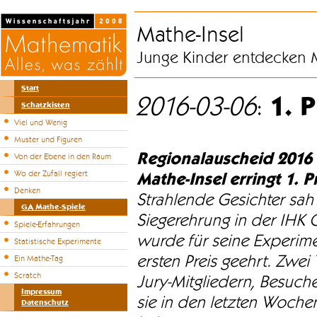
Mathe-Insel
Junge Kinder entdecken 
Start
1. 
2016-03-06
:
Schatzkisten
Viel und Wenig
Muster und Figuren
Regionalauscheid 2016 
Von der Ebene in den Raum
Wo der Zufall regiert
Mathe-Insel erringt 1. 
Denken
Strahlende Gesichter sah
GA Mathe-Spiele
Siegerehrung in der IHK 
Spiele-Erfahrungen
wurde für seine Experim
Statistische Experimente
ersten Preis geehrt. Zwei
Ein Mathe-Tag
Scratch
Jury-Mitgliedern, Besuc
Impressum
sie in den letzten Woch
Datenschutz