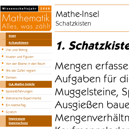
Mathe-Insel
Schatzkisten
Start
1. Schatzkist
Schatzkisten
Viel und Wenig
Muster und Figuren
Mengen erfasse
Von der Ebene in den Raum
Wo der Zufall regiert
Aufgaben für di
Denken
GA Mathe-Spiele
Muggelsteine, S
Spiele-Erfahrungen
Statistische Experimente
Ausgießen bauen
Ein Mathe-Tag
Scratch
Mengenverhältni
Impressum
Datenschutz