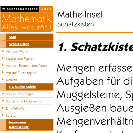
Mathe-Insel
Schatzkisten
Start
1. Schatzkist
Schatzkisten
Viel und Wenig
Muster und Figuren
Mengen erfasse
Von der Ebene in den Raum
Wo der Zufall regiert
Aufgaben für di
Denken
GA Mathe-Spiele
Muggelsteine, S
Spiele-Erfahrungen
Statistische Experimente
Ausgießen bauen
Ein Mathe-Tag
Scratch
Mengenverhältni
Impressum
Datenschutz