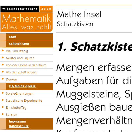
Mathe-Insel
Schatzkisten
Start
1. Schatzkist
Schatzkisten
Viel und Wenig
Muster und Figuren
Mengen erfasse
Von der Ebene in den Raum
Wo der Zufall regiert
Aufgaben für di
Denken
GA Mathe-Spiele
Muggelsteine, S
Spiele-Erfahrungen
Statistische Experimente
Ausgießen bauen
Ein Mathe-Tag
Scratch
Mengenverhältni
Impressum
Datenschutz