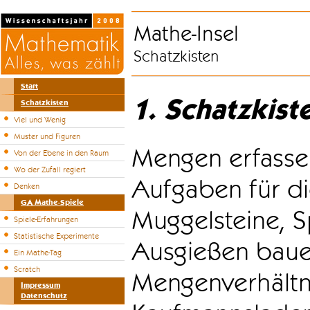
Mathe-Insel
Schatzkisten
Start
1. Schatzkist
Schatzkisten
Viel und Wenig
Muster und Figuren
Mengen erfasse
Von der Ebene in den Raum
Wo der Zufall regiert
Aufgaben für di
Denken
GA Mathe-Spiele
Muggelsteine, S
Spiele-Erfahrungen
Statistische Experimente
Ausgießen bauen
Ein Mathe-Tag
Scratch
Mengenverhältni
Impressum
Datenschutz