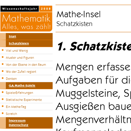
Mathe-Insel
Schatzkisten
Start
1. Schatzkist
Schatzkisten
Viel und Wenig
Muster und Figuren
Mengen erfasse
Von der Ebene in den Raum
Wo der Zufall regiert
Aufgaben für di
Denken
GA Mathe-Spiele
Muggelsteine, S
Spiele-Erfahrungen
Statistische Experimente
Ausgießen bauen
Ein Mathe-Tag
Scratch
Mengenverhältni
Impressum
Datenschutz