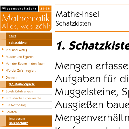
Mathe-Insel
Schatzkisten
Start
1. Schatzkist
Schatzkisten
Viel und Wenig
Muster und Figuren
Mengen erfasse
Von der Ebene in den Raum
Wo der Zufall regiert
Aufgaben für di
Denken
GA Mathe-Spiele
Muggelsteine, S
Spiele-Erfahrungen
Statistische Experimente
Ausgießen bauen
Ein Mathe-Tag
Scratch
Mengenverhältni
Impressum
Datenschutz