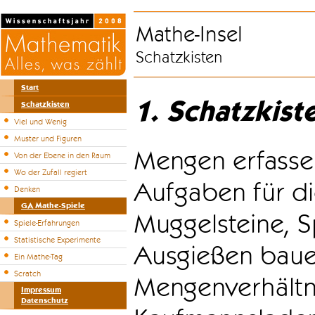
Mathe-Insel
Schatzkisten
Start
1. Schatzkist
Schatzkisten
Viel und Wenig
Muster und Figuren
Mengen erfasse
Von der Ebene in den Raum
Wo der Zufall regiert
Aufgaben für di
Denken
GA Mathe-Spiele
Muggelsteine, S
Spiele-Erfahrungen
Statistische Experimente
Ausgießen bauen
Ein Mathe-Tag
Scratch
Mengenverhältni
Impressum
Datenschutz