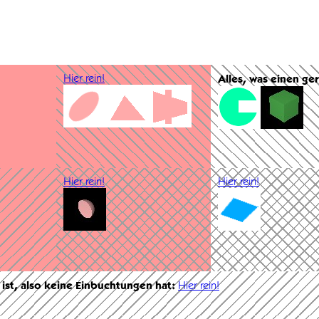
Hier rein!
Alles, was einen ge
Hier rein!
Hier rein!
 ist, also keine Einbuchtungen hat:
Hier rein!