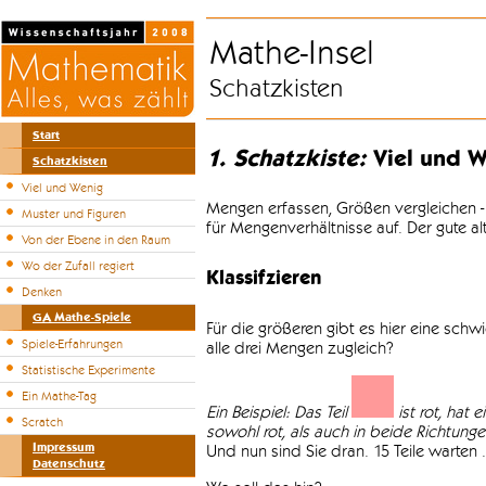
Mathe-Insel
Schatzkisten
Start
1. Schatzkiste:
Viel und W
Schatzkisten
Viel und Wenig
Mengen erfassen, Größen vergleichen -
Muster und Figuren
für Mengenverhältnisse auf. Der gute a
Von der Ebene in den Raum
Wo der Zufall regiert
Klassifzieren
Denken
GA Mathe-Spiele
Für die größeren gibt es hier eine sch
Spiele-Erfahrungen
alle drei Mengen zugleich?
Statistische Experimente
Ein Mathe-Tag
Ein Beispiel: Das Teil
ist rot, hat 
Scratch
sowohl rot, als auch in beide Richtungen 
Impressum
Und nun sind Sie dran. 15 Teile warten .
Datenschutz