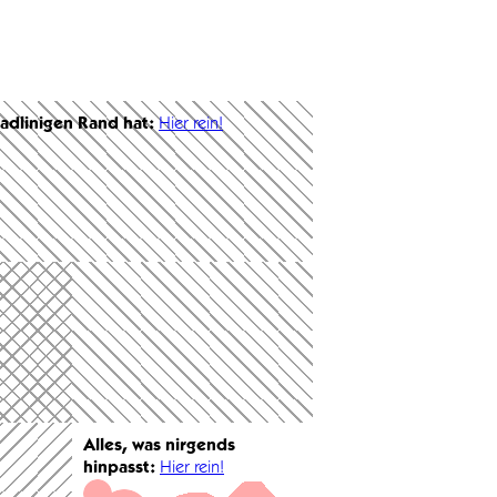
radlinigen Rand hat:
Hier rein!
Alles, was nirgends
hinpasst:
Hier rein!