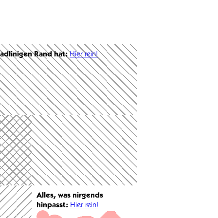
radlinigen Rand hat:
Hier rein!
Alles, was nirgends
hinpasst:
Hier rein!