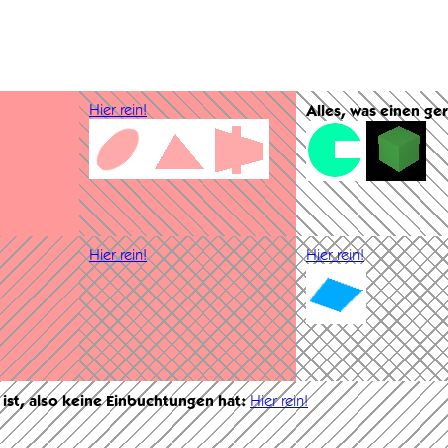
Hier rein!
Alles, was einen ge
Hier rein!
Hier rein!
 ist, also keine Einbuchtungen hat:
Hier rein!