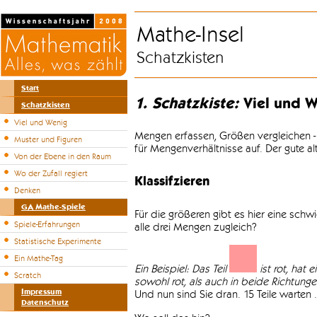
Mathe-Insel
Schatzkisten
Start
1. Schatzkiste:
Viel und W
Schatzkisten
Viel und Wenig
Mengen erfassen, Größen vergleichen -
Muster und Figuren
für Mengenverhältnisse auf. Der gute a
Von der Ebene in den Raum
Wo der Zufall regiert
Klassifzieren
Denken
GA Mathe-Spiele
Für die größeren gibt es hier eine sch
Spiele-Erfahrungen
alle drei Mengen zugleich?
Statistische Experimente
Ein Mathe-Tag
Ein Beispiel: Das Teil
ist rot, hat 
Scratch
sowohl rot, als auch in beide Richtungen 
Impressum
Und nun sind Sie dran. 15 Teile warten .
Datenschutz