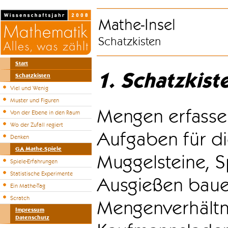
Mathe-Insel
Schatzkisten
Start
1. Schatzkist
Schatzkisten
Viel und Wenig
Muster und Figuren
Mengen erfasse
Von der Ebene in den Raum
Wo der Zufall regiert
Aufgaben für di
Denken
GA Mathe-Spiele
Muggelsteine, S
Spiele-Erfahrungen
Statistische Experimente
Ausgießen bauen
Ein Mathe-Tag
Scratch
Mengenverhältni
Impressum
Datenschutz