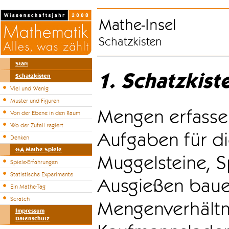
Mathe-Insel
Schatzkisten
Start
1. Schatzkist
Schatzkisten
Viel und Wenig
Muster und Figuren
Mengen erfasse
Von der Ebene in den Raum
Wo der Zufall regiert
Aufgaben für di
Denken
GA Mathe-Spiele
Muggelsteine, S
Spiele-Erfahrungen
Statistische Experimente
Ausgießen bauen
Ein Mathe-Tag
Scratch
Mengenverhältni
Impressum
Datenschutz