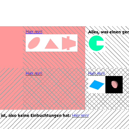
Hier rein!
Alles, was einen ge
Hier rein!
Hier rein!
 ist, also keine Einbuchtungen hat:
Hier rein!