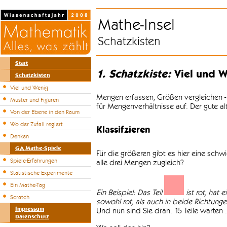
Mathe-Insel
Schatzkisten
Start
1. Schatzkiste:
Viel und W
Schatzkisten
Viel und Wenig
Mengen erfassen, Größen vergleichen -
Muster und Figuren
für Mengenverhältnisse auf. Der gute a
Von der Ebene in den Raum
Wo der Zufall regiert
Klassifzieren
Denken
GA Mathe-Spiele
Für die größeren gibt es hier eine sch
Spiele-Erfahrungen
alle drei Mengen zugleich?
Statistische Experimente
Ein Mathe-Tag
Ein Beispiel: Das Teil
ist rot, hat 
Scratch
sowohl rot, als auch in beide Richtungen 
Impressum
Und nun sind Sie dran. 15 Teile warten .
Datenschutz