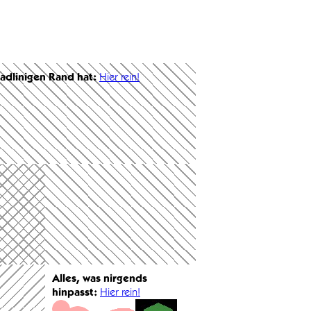
radlinigen Rand hat:
Hier rein!
Alles, was nirgends
hinpasst:
Hier rein!