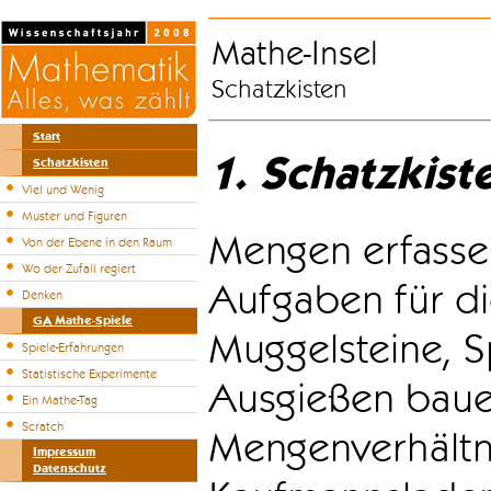
Mathe-Insel
Schatzkisten
Start
1. Schatzkist
Schatzkisten
Viel und Wenig
Muster und Figuren
Mengen erfasse
Von der Ebene in den Raum
Wo der Zufall regiert
Aufgaben für di
Denken
GA Mathe-Spiele
Muggelsteine, S
Spiele-Erfahrungen
Statistische Experimente
Ausgießen bauen
Ein Mathe-Tag
Scratch
Mengenverhältni
Impressum
Datenschutz