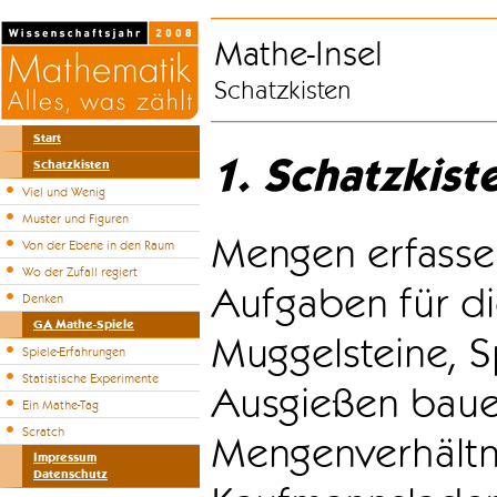
Mathe-Insel
Schatzkisten
Start
1. Schatzkist
Schatzkisten
Viel und Wenig
Muster und Figuren
Mengen erfasse
Von der Ebene in den Raum
Wo der Zufall regiert
Aufgaben für di
Denken
GA Mathe-Spiele
Muggelsteine, S
Spiele-Erfahrungen
Statistische Experimente
Ausgießen bauen
Ein Mathe-Tag
Scratch
Mengenverhältni
Impressum
Datenschutz