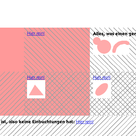
Hier rein!
Alles, was einen ge
Hier rein!
Hier rein!
 ist, also keine Einbuchtungen hat:
Hier rein!