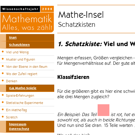
Mathe-Insel
Schatzkisten
Start
1. Schatzkiste:
Viel und W
Schatzkisten
Viel und Wenig
Mengen erfassen, Größen vergleichen -
Muster und Figuren
für Mengenverhältnisse auf. Der gute a
Von der Ebene in den Raum
Wo der Zufall regiert
Klassifzieren
Denken
GA Mathe-Spiele
Für die größeren gibt es hier eine sch
Spiele-Erfahrungen
alle drei Mengen zugleich?
Statistische Experimente
Ein Mathe-Tag
Ein Beispiel: Das Teil
ist rot, hat 
Scratch
sowohl rot, als auch in beide Richtungen 
Impressum
Und nun sind Sie dran. 15 Teile warten .
Datenschutz