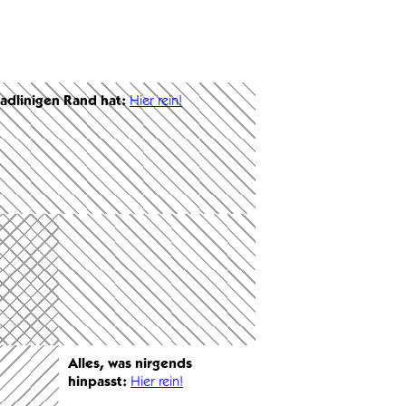
radlinigen Rand hat:
Hier rein!
Alles, was nirgends
hinpasst:
Hier rein!