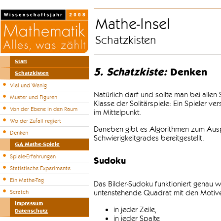
Mathe-Insel
Schatzkisten
Start
5. Schatzkiste:
Denken
Schatzkisten
Viel und Wenig
Natürlich darf und sollte man bei alle
Muster und Figuren
Klasse der Solitärspiele: Ein Spieler v
Von der Ebene in den Raum
im Mittelpunkt.
Wo der Zufall regiert
Daneben gibt es Algorithmen zum Auspr
Denken
Schwierigkeitgrades bereitgestellt.
GA Mathe-Spiele
Spiele-Erfahrungen
Sudoku
Statistische Experimente
Ein Mathe-Tag
Das Bilder-Sudoku funktioniert genau w
untenstehende Quadrat mit den Motiven
Scratch
Impressum
in jeder Zeile,
Datenschutz
in jeder Spalte