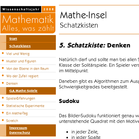
Mathe-Insel
Schatzkisten
Start
5. Schatzkiste:
Denken
Schatzkisten
Viel und Wenig
Natürlich darf und sollte man bei alle
Muster und Figuren
Klasse der Solitärspiele: Ein Spieler v
Von der Ebene in den Raum
im Mittelpunkt.
Wo der Zufall regiert
Daneben gibt es Algorithmen zum Auspr
Denken
Schwierigkeitgrades bereitgestellt.
GA Mathe-Spiele
Spiele-Erfahrungen
Sudoku
Statistische Experimente
Ein Mathe-Tag
Das Bilder-Sudoku funktioniert genau w
untenstehende Quadrat mit den Motiven
Scratch
Impressum
in jeder Zeile,
Datenschutz
in jeder Spalte