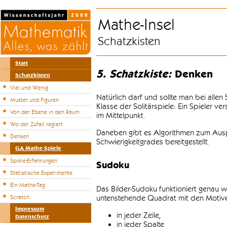
Mathe-Insel
Schatzkisten
Start
5. Schatzkiste:
Denken
Schatzkisten
Viel und Wenig
Natürlich darf und sollte man bei alle
Muster und Figuren
Klasse der Solitärspiele: Ein Spieler v
Von der Ebene in den Raum
im Mittelpunkt.
Wo der Zufall regiert
Daneben gibt es Algorithmen zum Auspr
Denken
Schwierigkeitgrades bereitgestellt.
GA Mathe-Spiele
Spiele-Erfahrungen
Sudoku
Statistische Experimente
Ein Mathe-Tag
Das Bilder-Sudoku funktioniert genau w
untenstehende Quadrat mit den Motiven
Scratch
Impressum
in jeder Zeile,
Datenschutz
in jeder Spalte