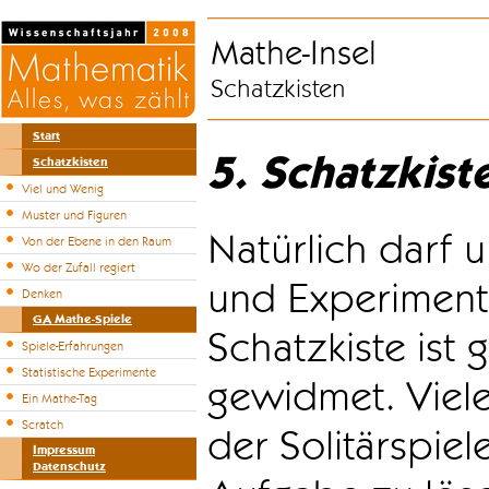
Mathe-Insel
Schatzkisten
Start
5. Schatzkist
Schatzkisten
Viel und Wenig
Muster und Figuren
Natürlich darf u
Von der Ebene in den Raum
Wo der Zufall regiert
und Experiment
Denken
GA Mathe-Spiele
Schatzkiste ist
Spiele-Erfahrungen
Statistische Experimente
gewidmet. Viele
Ein Mathe-Tag
Scratch
der Solitärspiel
Impressum
Datenschutz