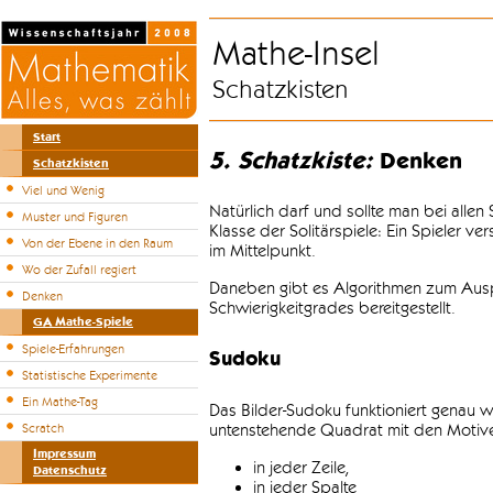
Mathe-Insel
Schatzkisten
Start
5. Schatzkiste:
Denken
Schatzkisten
Viel und Wenig
Natürlich darf und sollte man bei alle
Muster und Figuren
Klasse der Solitärspiele: Ein Spieler v
Von der Ebene in den Raum
im Mittelpunkt.
Wo der Zufall regiert
Daneben gibt es Algorithmen zum Auspr
Denken
Schwierigkeitgrades bereitgestellt.
GA Mathe-Spiele
Spiele-Erfahrungen
Sudoku
Statistische Experimente
Ein Mathe-Tag
Das Bilder-Sudoku funktioniert genau w
untenstehende Quadrat mit den Motiven
Scratch
Impressum
in jeder Zeile,
Datenschutz
in jeder Spalte