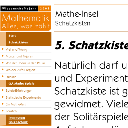
Mathe-Insel
Schatzkisten
Start
5. Schatzkist
Schatzkisten
Viel und Wenig
Muster und Figuren
Natürlich darf u
Von der Ebene in den Raum
Wo der Zufall regiert
und Experiment
Denken
GA Mathe-Spiele
Schatzkiste ist
Spiele-Erfahrungen
Statistische Experimente
gewidmet. Viele
Ein Mathe-Tag
Scratch
der Solitärspiel
Impressum
Datenschutz