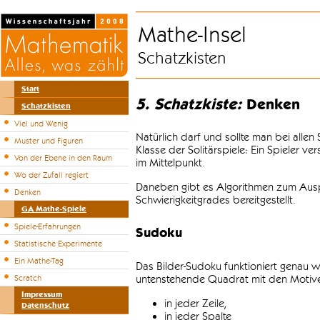
Mathe-Insel
Schatzkisten
Start
5. Schatzkiste:
Denken
Schatzkisten
Viel und Wenig
Natürlich darf und sollte man bei alle
Muster und Figuren
Klasse der Solitärspiele: Ein Spieler v
Von der Ebene in den Raum
im Mittelpunkt.
Wo der Zufall regiert
Daneben gibt es Algorithmen zum Auspr
Denken
Schwierigkeitgrades bereitgestellt.
GA Mathe-Spiele
Spiele-Erfahrungen
Sudoku
Statistische Experimente
Ein Mathe-Tag
Das Bilder-Sudoku funktioniert genau w
untenstehende Quadrat mit den Motiven
Scratch
Impressum
in jeder Zeile,
Datenschutz
in jeder Spalte