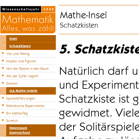
Mathe-Insel
Schatzkisten
Start
5. Schatzkist
Schatzkisten
Viel und Wenig
Muster und Figuren
Natürlich darf u
Von der Ebene in den Raum
Wo der Zufall regiert
und Experiment
Denken
GA Mathe-Spiele
Schatzkiste ist
Spiele-Erfahrungen
Statistische Experimente
gewidmet. Viele
Ein Mathe-Tag
Scratch
der Solitärspiel
Impressum
Datenschutz