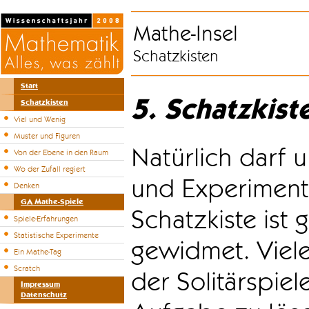
Mathe-Insel
Schatzkisten
Start
5. Schatzkist
Schatzkisten
Viel und Wenig
Muster und Figuren
Natürlich darf u
Von der Ebene in den Raum
Wo der Zufall regiert
und Experiment
Denken
GA Mathe-Spiele
Schatzkiste ist
Spiele-Erfahrungen
Statistische Experimente
gewidmet. Viele
Ein Mathe-Tag
Scratch
der Solitärspiel
Impressum
Datenschutz