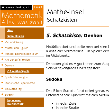
Mathe-Insel
Schatzkisten
Start
5. Schatzkiste:
Denken
Schatzkisten
Viel und Wenig
Natürlich darf und sollte man bei alle
Muster und Figuren
Klasse der Solitärspiele: Ein Spieler v
Von der Ebene in den Raum
im Mittelpunkt.
Wo der Zufall regiert
Daneben gibt es Algorithmen zum Auspr
Denken
Schwierigkeitgrades bereitgestellt.
GA Mathe-Spiele
Spiele-Erfahrungen
Sudoku
Statistische Experimente
Ein Mathe-Tag
Das Bilder-Sudoku funktioniert genau w
untenstehende Quadrat mit den Motiven
Scratch
Impressum
in jeder Zeile,
Datenschutz
in jeder Spalte