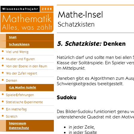
Mathe-Insel
Schatzkisten
Start
5. Schatzkiste:
Denken
Schatzkisten
Viel und Wenig
Natürlich darf und sollte man bei alle
Muster und Figuren
Klasse der Solitärspiele: Ein Spieler v
Von der Ebene in den Raum
im Mittelpunkt.
Wo der Zufall regiert
Daneben gibt es Algorithmen zum Auspr
Denken
Schwierigkeitgrades bereitgestellt.
GA Mathe-Spiele
Spiele-Erfahrungen
Sudoku
Statistische Experimente
Ein Mathe-Tag
Das Bilder-Sudoku funktioniert genau w
untenstehende Quadrat mit den Motiven
Scratch
Impressum
in jeder Zeile,
Datenschutz
in jeder Spalte