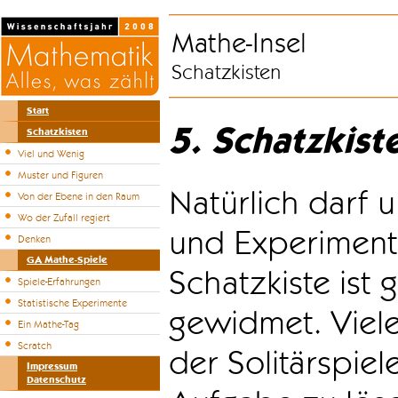
Mathe-Insel
Schatzkisten
Start
5. Schatzkist
Schatzkisten
Viel und Wenig
Muster und Figuren
Natürlich darf u
Von der Ebene in den Raum
Wo der Zufall regiert
und Experiment
Denken
GA Mathe-Spiele
Schatzkiste ist
Spiele-Erfahrungen
Statistische Experimente
gewidmet. Viele
Ein Mathe-Tag
Scratch
der Solitärspiel
Impressum
Datenschutz