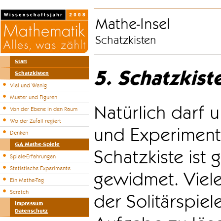
Mathe-Insel
Schatzkisten
Start
5. Schatzkist
Schatzkisten
Viel und Wenig
Muster und Figuren
Natürlich darf u
Von der Ebene in den Raum
Wo der Zufall regiert
und Experiment
Denken
GA Mathe-Spiele
Schatzkiste ist
Spiele-Erfahrungen
Statistische Experimente
gewidmet. Viele
Ein Mathe-Tag
Scratch
der Solitärspiel
Impressum
Datenschutz