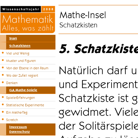
Mathe-Insel
Schatzkisten
Start
5. Schatzkist
Schatzkisten
Viel und Wenig
Muster und Figuren
Natürlich darf u
Von der Ebene in den Raum
Wo der Zufall regiert
und Experiment
Denken
GA Mathe-Spiele
Schatzkiste ist
Spiele-Erfahrungen
Statistische Experimente
gewidmet. Viele
Ein Mathe-Tag
Scratch
der Solitärspiel
Impressum
Datenschutz