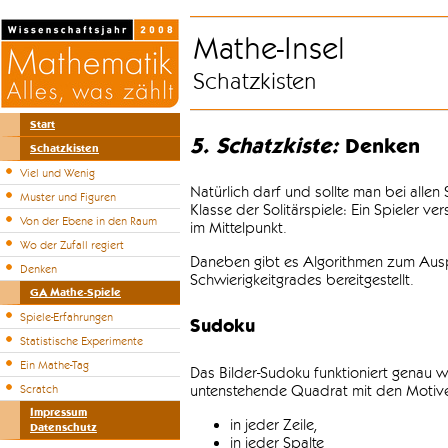
Mathe-Insel
Schatzkisten
Start
5. Schatzkiste:
Denken
Schatzkisten
Viel und Wenig
Natürlich darf und sollte man bei alle
Muster und Figuren
Klasse der Solitärspiele: Ein Spieler v
Von der Ebene in den Raum
im Mittelpunkt.
Wo der Zufall regiert
Daneben gibt es Algorithmen zum Auspr
Denken
Schwierigkeitgrades bereitgestellt.
GA Mathe-Spiele
Spiele-Erfahrungen
Sudoku
Statistische Experimente
Ein Mathe-Tag
Das Bilder-Sudoku funktioniert genau w
untenstehende Quadrat mit den Motiven
Scratch
Impressum
in jeder Zeile,
Datenschutz
in jeder Spalte