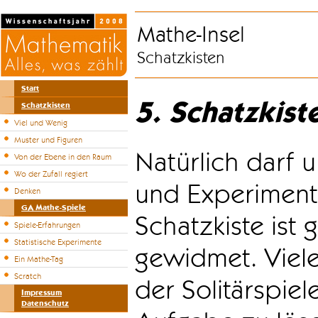
Mathe-Insel
Schatzkisten
Start
5. Schatzkist
Schatzkisten
Viel und Wenig
Muster und Figuren
Natürlich darf u
Von der Ebene in den Raum
Wo der Zufall regiert
und Experiment
Denken
GA Mathe-Spiele
Schatzkiste ist
Spiele-Erfahrungen
Statistische Experimente
gewidmet. Viele
Ein Mathe-Tag
Scratch
der Solitärspiel
Impressum
Datenschutz