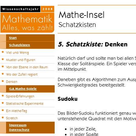
Mathe-Insel
Schatzkisten
Start
5. Schatzkiste:
Denken
Schatzkisten
Viel und Wenig
Natürlich darf und sollte man bei alle
Muster und Figuren
Klasse der Solitärspiele: Ein Spieler v
Von der Ebene in den Raum
im Mittelpunkt.
Wo der Zufall regiert
Daneben gibt es Algorithmen zum Auspr
Denken
Schwierigkeitgrades bereitgestellt.
GA Mathe-Spiele
Spiele-Erfahrungen
Sudoku
Statistische Experimente
Ein Mathe-Tag
Das Bilder-Sudoku funktioniert genau w
untenstehende Quadrat mit den Motiven
Scratch
Impressum
in jeder Zeile,
Datenschutz
in jeder Spalte