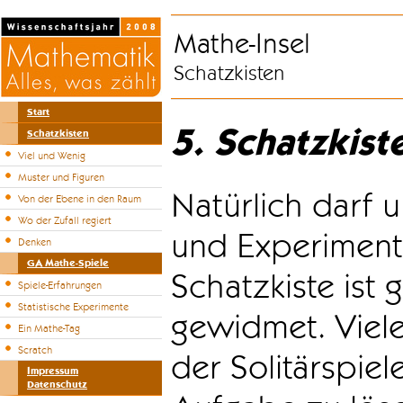
Mathe-Insel
Schatzkisten
Start
5. Schatzkist
Schatzkisten
Viel und Wenig
Muster und Figuren
Natürlich darf u
Von der Ebene in den Raum
Wo der Zufall regiert
und Experiment
Denken
GA Mathe-Spiele
Schatzkiste ist
Spiele-Erfahrungen
Statistische Experimente
gewidmet. Viele
Ein Mathe-Tag
Scratch
der Solitärspiel
Impressum
Datenschutz